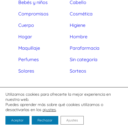
Bebés y niños
Cabello
Compromisos
Cosmética
Cuerpo
Higiene
Hogar
Hombre
Maquillaje
Parafarmacia
Perfumes
Sin categoría
Solares
Sorteos
Aviso legal
Utilizamos cookies para ofrecerte la mejor experiencia en
Política de privacidad
nuestra web.
Puedes aprender más sobre qué cookies utilizamos o
Política de cookies
desactivarlas en los
ajustes
.
Copyright ©
2026
Aceptar
Rechazar
Ajustes