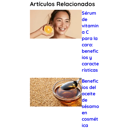
Artículos Relacionados
Sérum
de
vitamin
a C
para la
cara:
benefic
ios y
caracte
rísticas
Benefic
ios del
aceite
de
sésamo
en
cosmét
ica