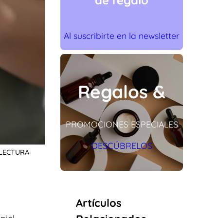
de regalo
Al suscribirte en la newsletter
Regalos &
PROMOCIONES ESPECIALES
DESCÚBRELOS
 LECTURA
Artículos