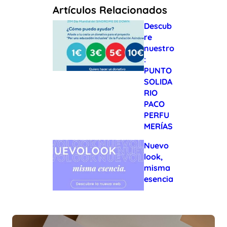
Artículos Relacionados
Descub
re
nuestro
:
PUNTO
SOLIDA
RIO
PACO
PERFU
MERÍAS
Nuevo
look,
misma
esencia