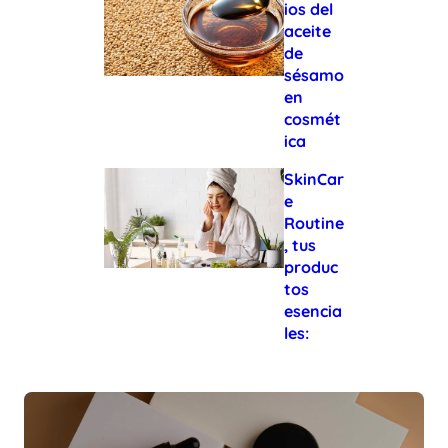
ios del
aceite
de
sésamo
en
cosmét
ica
SkinCar
e
Routine
, tus
produc
tos
esencia
les: