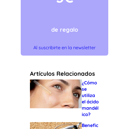
de regalo
Al suscribirte en la newsletter
Artículos Relacionados
¿Cómo
se
utiliza
el ácido
mandél
ico?
Benefic