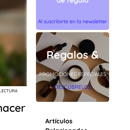
de regalo
Al suscribirte en la newsletter
Regalos &
PROMOCIONES ESPECIALES
DESCÚBRELOS
 LECTURA
hacer
Artículos