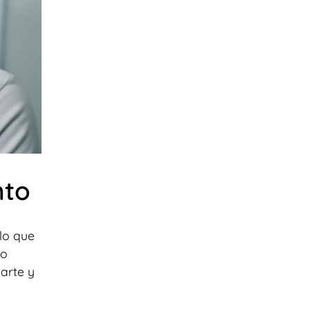
nto
lo que
io
arte y