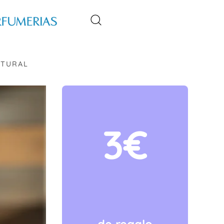
ATURAL
3€