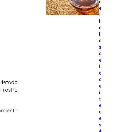
n
e
f
i
c
i
o
s
d
e
l
a
c
 Método
e
l rostro
i
t
e
imiento
d
e
s
é