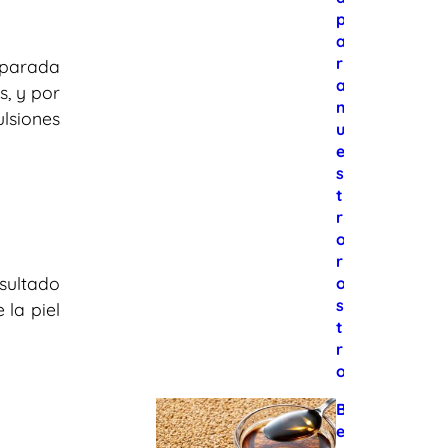
p
a
r
eparada
a
s, y por
n
lsiones
u
e
s
t
r
o
r
sultado
o
s
 la piel
t
r
o
B
e