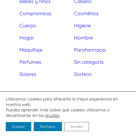
Bebés y niños
Cabello
Compromisos
Cosmética
Cuerpo
Higiene
Hogar
Hombre
Maquillaje
Parafarmacia
Perfumes
Sin categoría
Solares
Sorteos
Aviso legal
Utilizamos cookies para ofrecerte la mejor experiencia en
Política de privacidad
nuestra web.
Puedes aprender más sobre qué cookies utilizamos o
Política de cookies
desactivarlas en los
ajustes
.
Copyright ©
2026
Aceptar
Rechazar
Ajustes