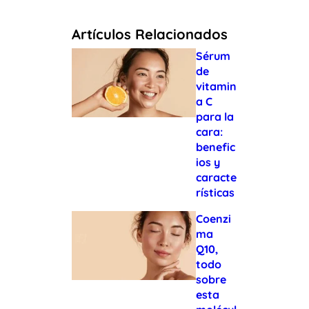
Artículos Relacionados
Sérum
de
vitamin
a C
para la
cara:
benefic
ios y
caracte
rísticas
Coenzi
ma
Q10,
todo
sobre
esta