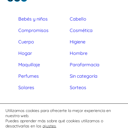
Bebés y niños
Cabello
Compromisos
Cosmética
Cuerpo
Higiene
Hogar
Hombre
Maquillaje
Parafarmacia
Perfumes
Sin categoría
Solares
Sorteos
Aviso legal
Utilizamos cookies para ofrecerte la mejor experiencia en
nuestra web.
Política de privacidad
Puedes aprender más sobre qué cookies utilizamos o
Política de cookies
desactivarlas en los
ajustes
.